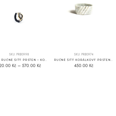
SKU:
PRB0998
SKU:
PRB0974
BRYXI RUČNĚ ŠITÝ PRSTEN – KORÁLKY A 24K ZLACENÍ
RUČNĚ ŠITÝ KORÁLKOVÝ PRSTEN – BÍLÁ, ŠEDÁ A STŘÍBRNÝ DETAIL
20.00
Kč
–
570.00
Kč
450.00
Kč