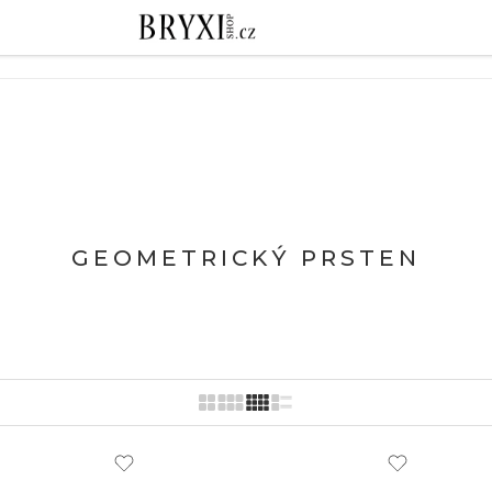
 PROČ JE ČERNÝ TURMALÍN IDEÁLNÍ VOLBOU?
GEOMETRICKÝ PRSTEN