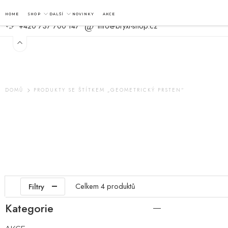
ŠPERKY S TURMALÍNEM: OCHRANA A ELEGANCE.
HOME
SHOP
DALŠÍ
NOVINKY
AKCE
+420 737 700 147
info@bryxi-shop.cz
DOMŮ
PRODUKTY SE ŠTÍTKEM „GEOMETRICKÝ PRSTEN“
Celkem 4 produktů
Filtry
Kategorie