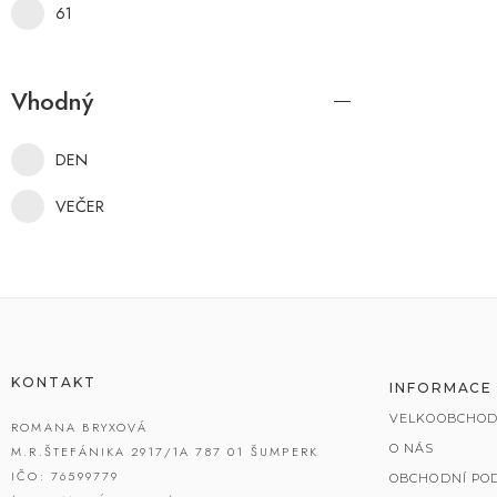
61
Vhodný
DEN
VEČER
KONTAKT
INFORMACE
VELKOOBCHOD
ROMANA BRYXOVÁ
O NÁS
M.R.ŠTEFÁNIKA 2917/1A 787 01 ŠUMPERK
IČO: 76599779
OBCHODNÍ PO